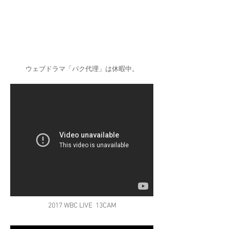
ウェブドラマ「パク代理」は休暇中。
2017 WBC LIVE 13CAM